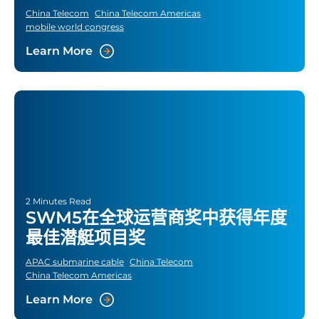
规模NFV解决方案
China Telecom
China Telecom Americas
mobile world congress
Learn More
2 Minutes Read
SWM5在全球运营商奖中获得年度
最佳潜艇项目奖
APAC submarine cable
China Telecom
China Telecom Americas
Learn More