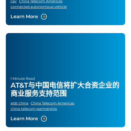
cav
China Telecom Americas
connected autonomous vehicle
Learn More
1 Minute Read
AT&T与中国电信将扩大合资企业的
商业服务支持范围
at&t china
China Telecom Americas
china telecom partnership
Learn More