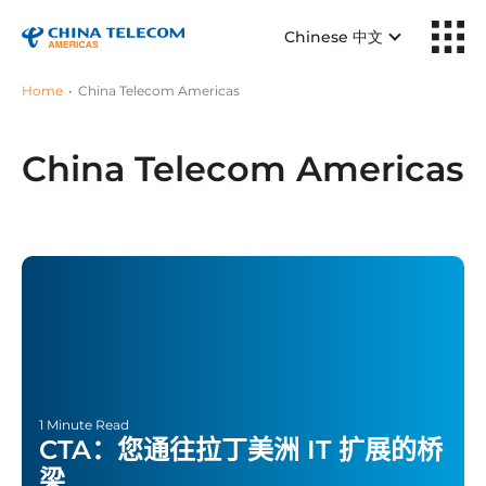
Chinese 中文
Home
China Telecom Americas
China Telecom Americas
1 Minute Read
CTA：您通往拉丁美洲 IT 扩展的桥
梁