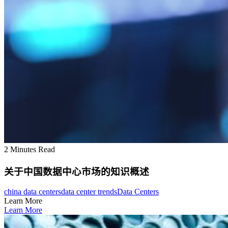
2 Minutes Read
关于中国数据中心市场的知识概述
china data centers
data center trends
Data Centers
Learn More
Learn More