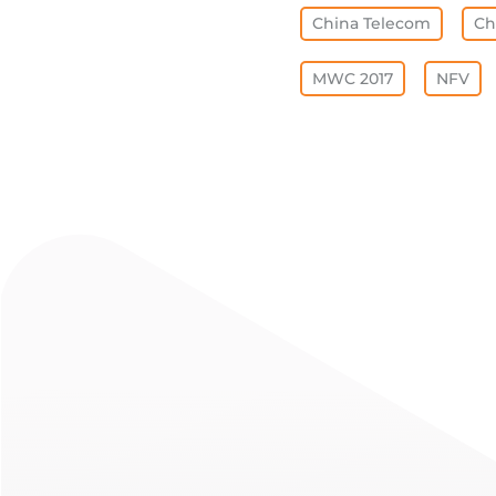
China Telecom
Ch
MWC 2017
NFV
FEATURED