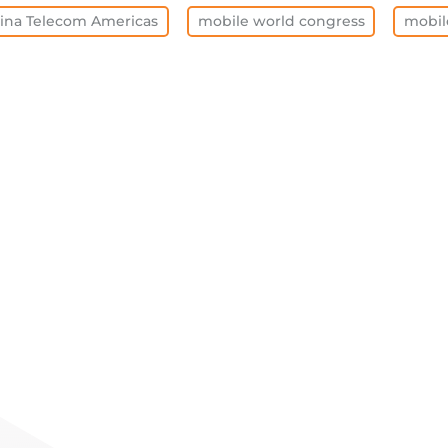
ina Telecom Americas
mobile world congress
mobil
全部清除
INSIGHTS