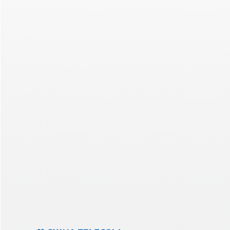
CTA副总裁谈文化、职业建议与C
来
当你问一个领导者他们收到的最好的领导建议时，
到一个关于尝试新事物或先听后说的标准回答。 中
Read More