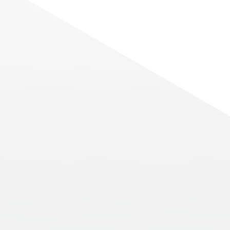
TA的未
播客快讯：CTA 的路易斯-
管理者 “节目中受到关注
你可能会得
从不断变化的国际法规到全球 IT 趋势和
Read More
NEWS
中国电信在巴西推出其首
个云计算产品
中国电信巴西分公司（“CTB”）作为一
Read More
家领先的电信和