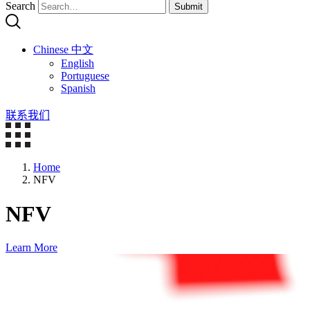
Search
Submit
Chinese 中文
English
Portuguese
Spanish
联系我们
Home
NFV
NFV
Learn More