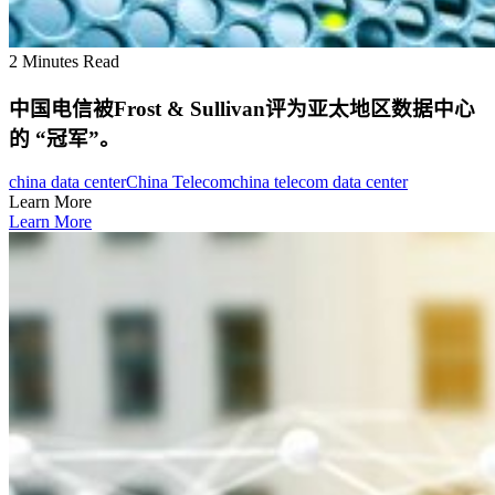
2 Minutes Read
中国电信被Frost & Sullivan评为亚太地区数据中心
的 “冠军”。
china data center
China Telecom
china telecom data center
Learn More
Learn More