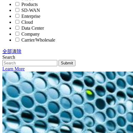
Products
SD-WAN
Enterprise
Cloud
Data Center
Company
Carrier/Wholesale
全部清除
Search
Submit
Learn More