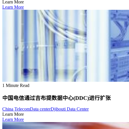
Learn More
Learn More
1 Minute Read
中国电信通过吉布提数据中心(DDC)进行扩张
China Telecom
Data center
Djibouti Data Center
Learn More
Learn More