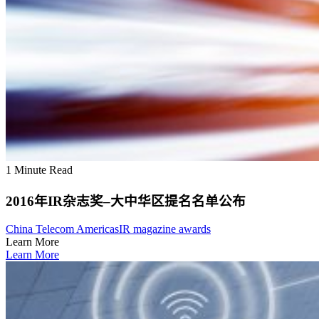
1 Minute Read
2016年IR杂志奖–大中华区提名名单公布
China Telecom Americas
IR magazine awards
Learn More
Learn More