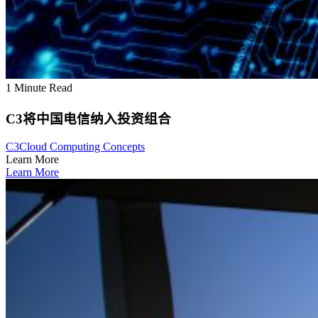
1 Minute Read
C3将中国电信纳入投资组合
C3
Cloud Computing Concepts
Learn More
Learn More