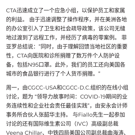
CTA迅速成立了一个应急小组，以保护员工和家属
的利益。 由于迅速调整了操作程序，并在美洲各地
的办公室引入了卫生和社会疏导政策，该公司无缝
地过渡到了远程工作，并经历了病毒的零案例。 菲
亚罗总结说：”同时，由于理解回馈当地社区的重要
性，CTA向医院和诊所捐赠了数万件个人防护设
备，包括N95口罩。此外，我们的员工还向美国各
城市的食品银行进行了个人货币捐赠。”
周一，由CGCC-
USA
和CGCC-D.C.组织的在线小组
讨论，题为 “领导力故事时间：COVID-19期间的业
务连续性和企业社会责任最佳实践”，由安永会计师
事务所
合伙人张韶华
主持。 与Fiallo先生一起参加
讨论的还有国际维生素公司（IVC）高级副总裁
Veena Chillar
、中铁四局美国公司副总裁
曲海涛
、