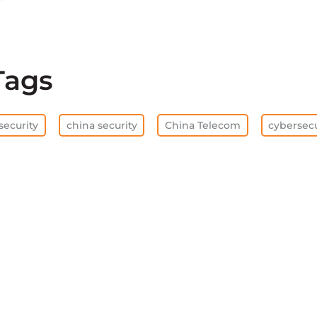
Tags
security
china security
China Telecom
cybersecu
全部清除