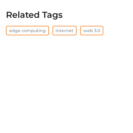
Related Tags
edge computing
internet
web 3.0
全部清除
查看全部