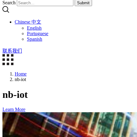
Search
Submit
Chinese 中文
English
Portuguese
Spanish
联系我们
Home
nb-iot
nb-iot
Learn More