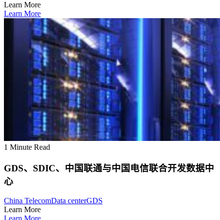
Learn More
Learn More
1 Minute Read
GDS、SDIC、中国联通与中国电信联合开发数据中
心
China Telecom
Data center
GDS
Learn More
Learn More