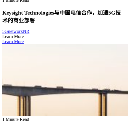
1 Minute Read
Keysight Technologies与中国电信合作，加速5G技
术的商业部署
5G
network
NR
Learn More
Learn More
1 Minute Read