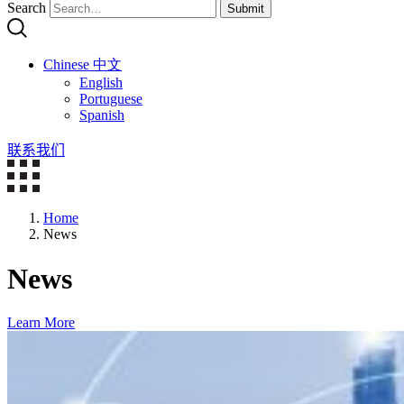
Search
Submit
Chinese 中文
English
Portuguese
Spanish
联系我们
Home
News
News
Learn More