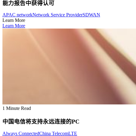
能力报告中获得认可
APAC network
Network Service Provider
SDWAN
Learn More
Learn More
1 Minute Read
中国电信将支持永远连接的PC
Always Connected
China Telecom
LTE