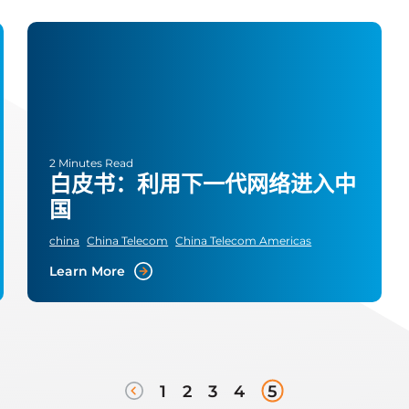
2 Minutes Read
白皮书：利用下一代网络进入中
国
china
China Telecom
China Telecom Americas
Learn More
1
2
3
4
5