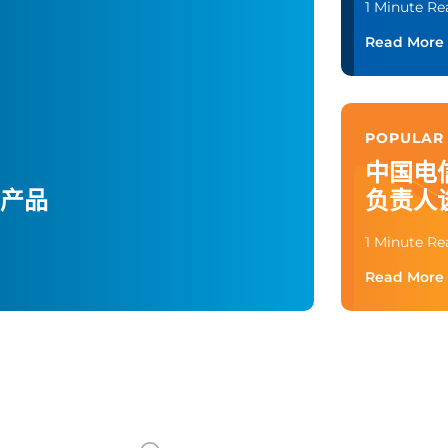
1 Minute Re
Read More
POPULAR
中国电
产品
负责人
1 Minute Re
Read More