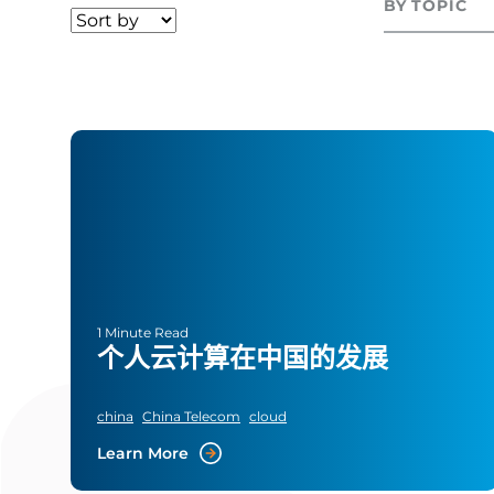
BY TOPIC
1 Minute Read
个人云计算在中国的发展
china
China Telecom
cloud
Learn More