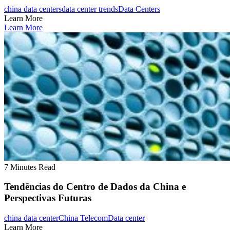
china data centers
data center trends
Data Centers
Learn More
Learn More
7 Minutes Read
Tendências do Centro de Dados da China e
Perspectivas Futuras
china data center
China Telecom
Data center
Learn More