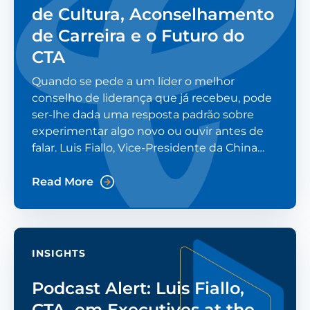
de Cultura, Aconselhamento
de Carreira e o Futuro do
CTA
Quando se pede a um líder o melhor
conselho de liderança que já recebeu, pode
ser-lhe dada uma resposta padrão sobre
experimentar algo novo ou ouvir antes de
falar. Luis Fiallo, Vice-Presidente da China
Telecom Américas (CTA), foi questionado
num episódio recente do podcast Modern
Read More
CTO. A sua resposta surpreendeu
INSIGHTS
Podcast Alert: Luis Fiallo,
CTA, em Executives at the