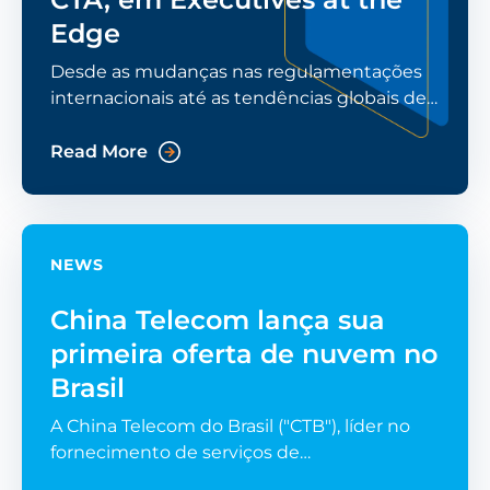
Edge
Desde as mudanças nas regulamentações
internacionais até as tendências globais de
TI e as práticas de segurança cibernética, um
novo podcast com Luis Fiallo, vice-
Read More
presidente da
NEWS
China Telecom lança sua
primeira oferta de nuvem no
Brasil
A China Telecom do Brasil ("CTB"), líder no
fornecimento de serviços de
telecomunicações e computação em