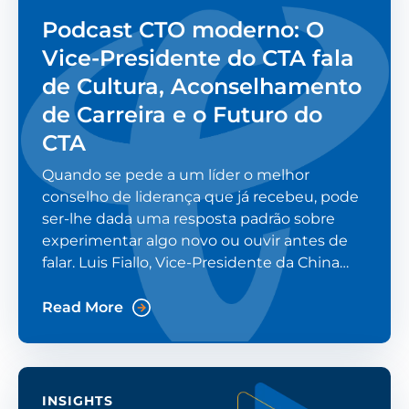
Podcast CTO moderno: O
Vice-Presidente do CTA fala
de Cultura, Aconselhamento
de Carreira e o Futuro do
CTA
Quando se pede a um líder o melhor
conselho de liderança que já recebeu, pode
ser-lhe dada uma resposta padrão sobre
experimentar algo novo ou ouvir antes de
falar. Luis Fiallo, Vice-Presidente da China
Telecom Américas (CTA), foi questionado
num episódio recente do podcast Modern
Read More
CTO. A sua resposta surpreendeu
INSIGHTS