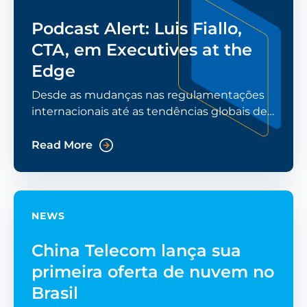
Podcast Alert: Luis Fiallo,
CTA, em Executives at the
Edge
Desde as mudanças nas regulamentações
internacionais até as tendências globais de
TI e as práticas de segurança cibernética, um
novo podcast com Luis Fiallo, vice-
Read More
presidente da
NEWS
China Telecom lança sua
primeira oferta de nuvem no
Brasil