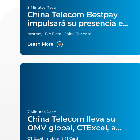
3 Minutes Read
China Telecom Bestpay
impulsará su presencia en
el pago por móvil
bestpay
Big Data
China Telecom
Learn More
7 Minutes Read
China Telecom lleva su
OMV global, CTExcel, a
Hong Kong
CT Excel
mobile
SIM Card