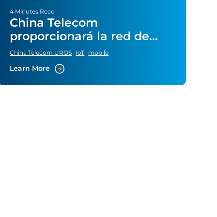
4 Minutes Read
China Telecom
proporcionará la red de
UROS Goodspeed en China
China Telecom UROS
IoT
mobile
y Hong Kong
Learn More