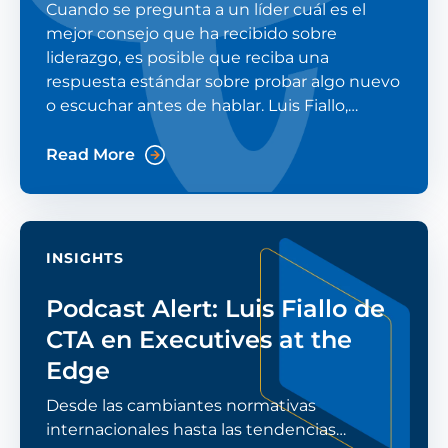
Cuando se pregunta a un líder cuál es el
mejor consejo que ha recibido sobre
liderazgo, es posible que reciba una
respuesta estándar sobre probar algo nuevo
o escuchar antes de hablar. Luis Fiallo,
Vicepresidente de China Telecom Americas
(CTA), se hizo esa pregunta en un reciente
Read More
episodio del podcast
INSIGHTS
Podcast Alert: Luis Fiallo de
CTA en Executives at the
Edge
Desde las cambiantes normativas
internacionales hasta las tendencias