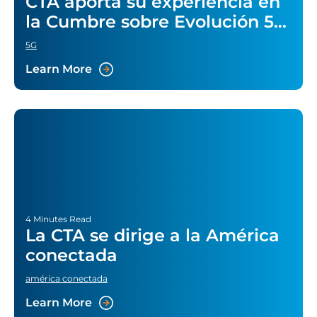
CTA aporta su experiencia en
la Cumbre sobre Evolución 5G
de TelecomTV
5G
Learn More
4 Minutes Read
La CTA se dirige a la América
conectada
américa conectada
Learn More