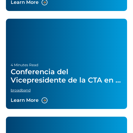
Learn More
4 Minutes Read
Conferencia del
Vicepresidente de la CTA en el
Simposio sobre banda ancha
broadband
Learn More