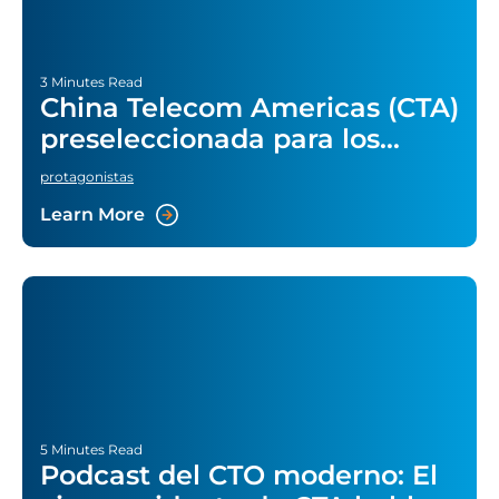
3 Minutes Read
China Telecom Americas (CTA)
preseleccionada para los
premios Leading Lights 2022
protagonistas
Learn More
5 Minutes Read
Podcast del CTO moderno: El