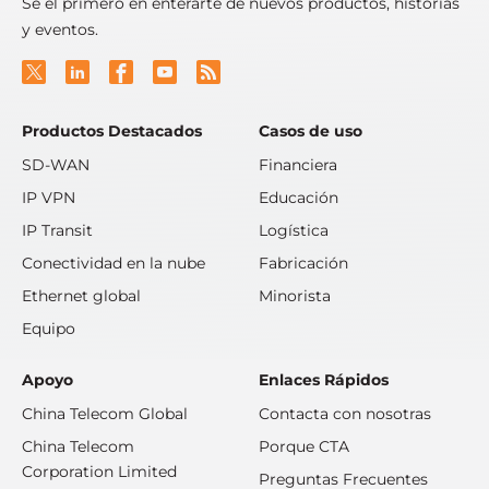
Sé el primero en enterarte de nuevos productos, historias
y eventos.
Productos Destacados
Casos de uso
SD-WAN
Financiera
IP VPN
Educación
IP Transit
Logística
Conectividad en la nube
Fabricación
Ethernet global
Minorista
Equipo
Apoyo
Enlaces Rápidos
China Telecom Global
Contacta con nosotras
China Telecom
Porque CTA
Corporation Limited
Preguntas Frecuentes