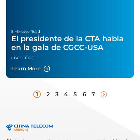
5 Minutes Read
El presidente de la CTA habla
en la gala de CGCC-USA
CGCC
CGCC
Learn More
1
2
3
4
5
6
7