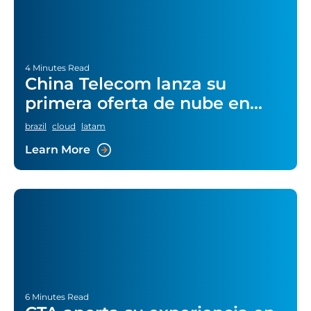
4 Minutes Read
China Telecom lanza su
primera oferta de nube en
Brasil
brazil
cloud
latam
Learn More
6 Minutes Read