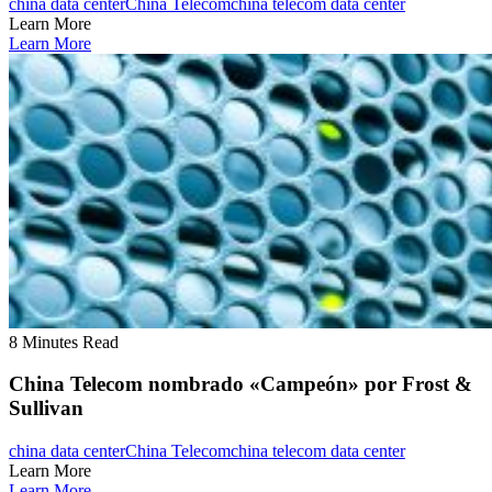
china data center
China Telecom
china telecom data center
Learn More
Learn More
8 Minutes Read
China Telecom nombrado «Campeón» por Frost &
Sullivan
china data center
China Telecom
china telecom data center
Learn More
Learn More