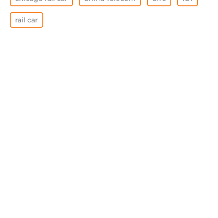
rail car
BORRAR TODO
Ver todo
FEATURED