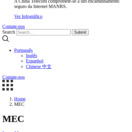
A China Telecom compromete-se a um encaminhamento
seguro da Internet MANRS.
Ver Infográfico
Contate-nos
Search
Submit
Português
Inglês
Espanhol
Chinese 中文
Contate-nos
Home
MEC
MEC