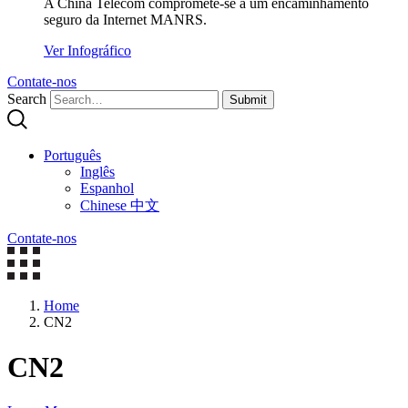
A China Telecom compromete-se a um encaminhamento
seguro da Internet MANRS.
Ver Infográfico
Contate-nos
Search
Submit
Português
Inglês
Espanhol
Chinese 中文
Contate-nos
Home
CN2
CN2