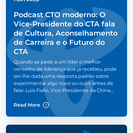
Podcast CTO moderno: O
Vice-Presidente do CTA fala
de Cultura, Aconselhamento
de Carreira e o Futuro do
CTA
Quando se pede a um líder o melhor
conselho de liderança que já recebeu, pode
ser-lhe dada uma resposta padrão sobre
experimentar algo novo ou ouvir antes de
falar. Luis Fiallo, Vice-Presidente da China
Telecom Américas (CTA), foi questionado
num episódio recente do podcast Modern
Read More
CTO. A sua resposta surpreendeu