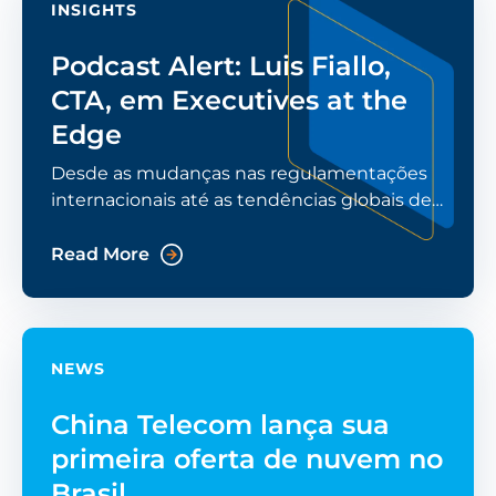
INSIGHTS
Podcast Alert: Luis Fiallo,
CTA, em Executives at the
Edge
Desde as mudanças nas regulamentações
internacionais até as tendências globais de
TI e as práticas de segurança cibernética, um
novo podcast com Luis Fiallo, vice-
Read More
presidente da
NEWS
China Telecom lança sua
primeira oferta de nuvem no
Brasil