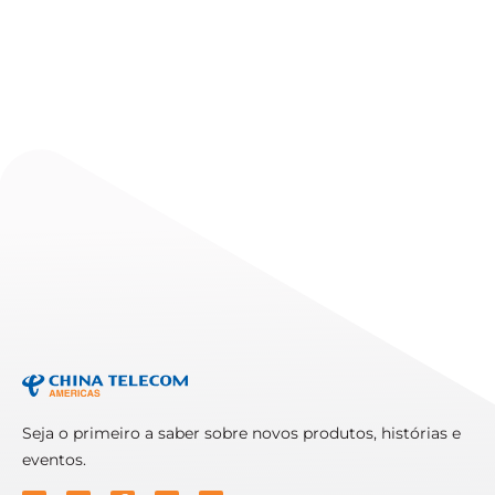
nuvem, anunciou hoje o lançamento dos
Read More
serviços eSurfing Cloud no
EVENTS
Telarus Partner Summit
2026
Read More
Seja o primeiro a saber sobre novos produtos, histórias e
eventos.