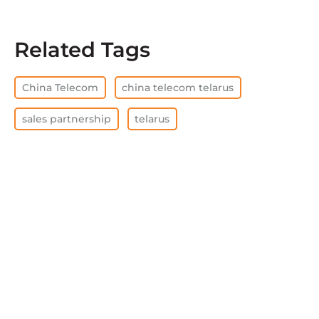
Related Tags
China Telecom
china telecom telarus
sales partnership
telarus
BORRAR TODO
Ver todo